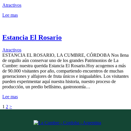
Atractivos
Lee mas
Estancia El Rosario
Atractivos
ESTANCIA EL ROSARIO, LA CUMBRE, CÓRDOBA Nos llena
de orgullo aún conservar uno de los grandes Patrimonios de La
Cumbre: nuestra querida Estancia El Rosario.Hoy acogemos a más
de 90.000 visitantes por año, compartiendo encuentros de muchas
generaciones y alfajores de fruta únicos e inigualables. Los visitantes
pueden experimentar aquí nuestra historia, nuestro proceso de
producción, un predio bellísimo, gastronomía…
Lee mas
Paginación
Página
Página
1
2
>
de
entradas