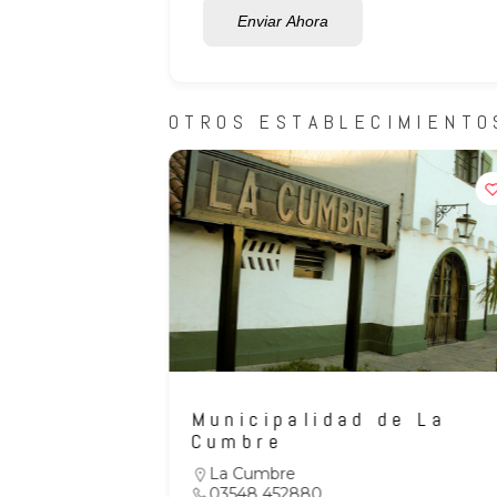
Enviar Ahora
OTROS ESTABLECIMIENTO
o
Municipalidad de La
Cumbre
La Cumbre
03548 452880