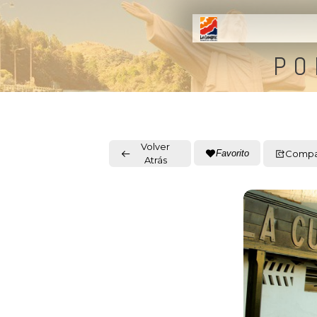
PO
Volver
Favorito
Compar
Atrás