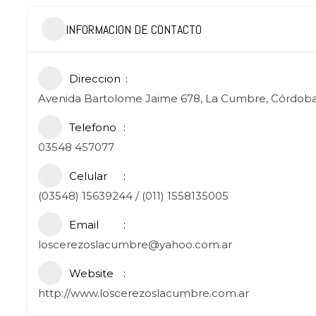
INFORMACION DE CONTACTO
Direccion
Avenida Bartolome Jaime 678, La Cumbre, Córdoba
Telefono
03548 457077
Celular
(03548) 15639244 / (011) 1558135005
Email
loscerezoslacumbre@yahoo.com.ar
Website
http://www.loscerezoslacumbre.com.ar