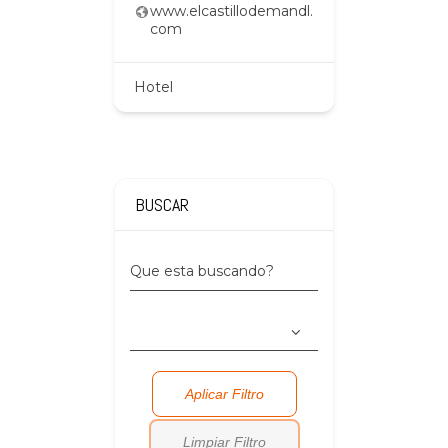
telvictor
www.elcastillodemandl.
La Cu
com
Alojamie
Hotel
BUSCAR
Que esta buscando?
Aplicar Filtro
Limpiar Filtro