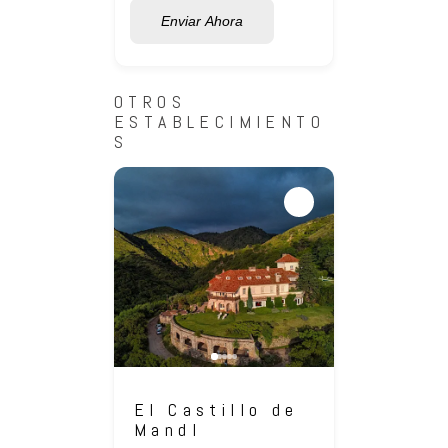
Enviar Ahora
OTROS
ESTABLECIMIENTO
S
El Castillo de
Hotel
Mandl
Cónd